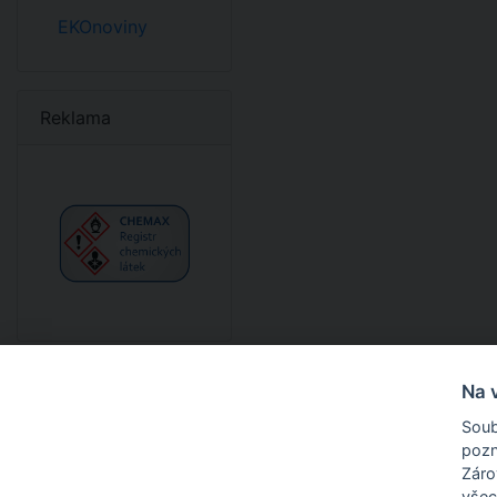
EKOnoviny
Reklama
Na 
Soub
pozn
O nás
Zárov
všec