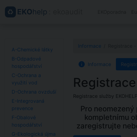
EKO
help
: ekoaudit
EKOporadna
Eu
Informace
Registrace -
A-Chemické látky
B-Odpadové
info
Informace
Regist
hospodářství
C-Ochrana a
Registrace
využití vod
D-Ochrana ovzduší
Registrace služby EKOHELP 
E-Integrovaná
Pro neomezený p
prevence
kompletnímu o
F-Obalové
zaregistrujte neb
hospodářství
G-Ekologická újma