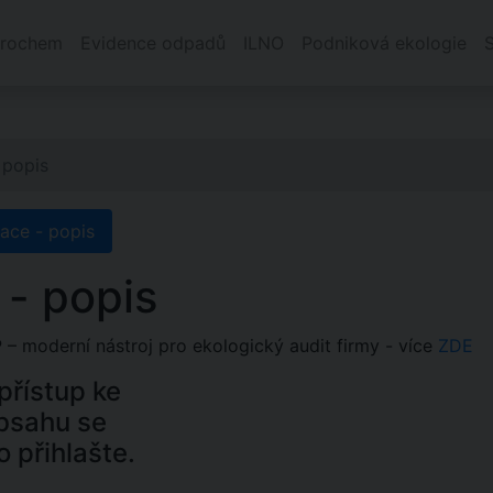
rochem
Evidence odpadů
ILNO
Podniková ekologie
 popis
race - popis
 - popis
– moderní nástroj pro ekologický audit firmy - více
ZDE
řístup ke
bsahu se
o přihlašte.