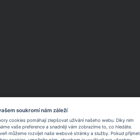
vašem soukromí nám záleží
ory cookies pomáhají zlepšovat užívání našeho webu. Díky nim
áme vaše preference a snadněji vám zobrazíme to, co hledáte.
Produkty a služby
eň můžeme rozvíjet naše webové stránky a služby. Pokud přijmete
hny cookies, umožníte nám, abychom je využívali pro všechny