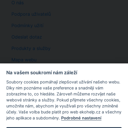
O nás
Podpora uživatelů
Podmínky užití
Odeslat dotaz
Produkty a služby
Mapa webu
Registrace
Na vašem soukromí nám záleží
Soubory cookies pomáhají zlepšovat užívání našeho webu.
Rychlé odkazy
Díky nim poznáme vaše preference a snadněji vám
EKOhelp
EKOAUDIT
:
AKADEMA
:
ODPADY
:
ILNO
:
zobrazíme to, co hledáte. Zároveň můžeme rozvíjet naše
KATALOG ODPADŮ
webové stránky a služby. Pokud přijmete všechny cookies,
umožníte nám, abychom je využívali pro všechny zmíněné
Wcontact s.r.o.
účely. Vaše volba bude platit pro web ekohelp.cz a všechny
U Královské louky 8, Praha 5, 150 00
jeho aplikace a subdomény.
Podrobné nastavení
Email:
info@ekohelp.cz
Tel:
+420 257 310 542