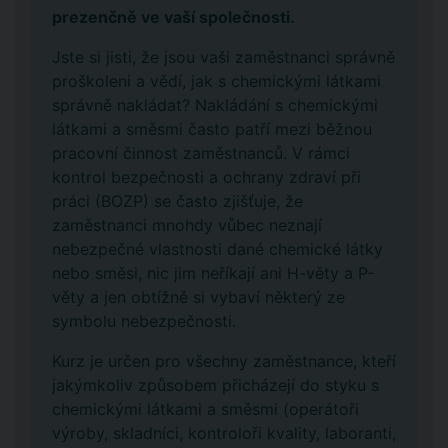
prezenčně ve vaší společnosti.
Jste si jisti, že jsou vaši zaměstnanci správně
proškoleni a vědí, jak s chemickými látkami
správně nakládat? Nakládání s chemickými
látkami a směsmi často patří mezi běžnou
pracovní činnost zaměstnanců. V rámci
kontrol bezpečnosti a ochrany zdraví při
práci (BOZP) se často zjišťuje, že
zaměstnanci mnohdy vůbec neznají
nebezpečné vlastnosti dané chemické látky
nebo směsi, nic jim neříkají ani H-věty a P-
věty a jen obtížně si vybaví některý ze
symbolu nebezpečnosti.
Kurz je určen pro všechny zaměstnance, kteří
jakýmkoliv způsobem přicházejí do styku s
chemickými látkami a směsmi (operátoři
výroby, skladníci, kontroloři kvality, laboranti,