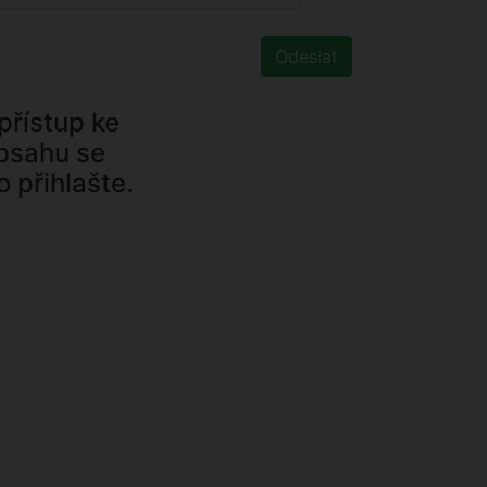
řístup ke
bsahu se
o přihlašte.