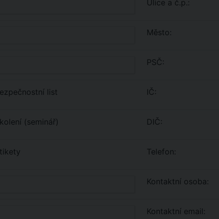
Ulice a č.p.:
Město:
PSČ:
zpečnostní list
IČ:
olení (seminář)
DIČ:
tikety
Telefon:
Kontaktní osoba:
Kontaktní email: