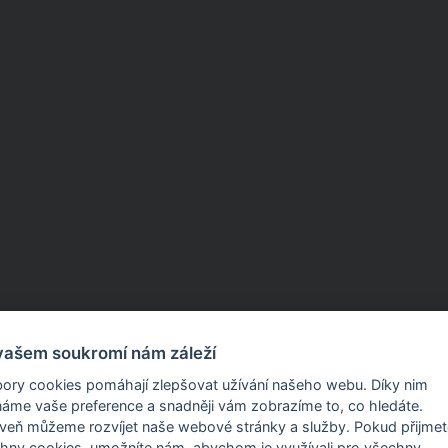
vašem soukromí nám záleží
ory cookies pomáhají zlepšovat užívání našeho webu. Díky nim
áme vaše preference a snadněji vám zobrazíme to, co hledáte.
Produkty a služby
eň můžeme rozvíjet naše webové stránky a služby. Pokud přijmete
hny cookies, umožníte nám, abychom je využívali pro všechny