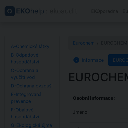
EKO
help
: ekoaudit
EKOporadna
Eu
Eurochem
EUROCHEM -
A-Chemické látky
B-Odpadové
info
Informace
EUROCH
hospodářství
C-Ochrana a
EUROCHEM 
využití vod
D-Ochrana ovzduší
E-Integrovaná
Osobní informace:
prevence
F-Obalové
Jméno:
hospodářství
G-Ekologická újma