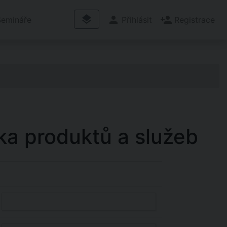
layers
person
person_add
Semináře
Přihlásit
Registrace
 produktů a služeb