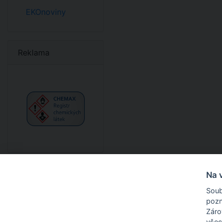
EKOnoviny
Reklama
Na 
Soub
pozn
O nás
Zárov
všec