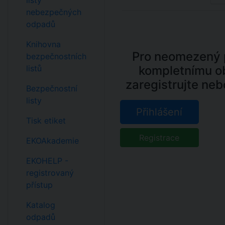
listy
nebezpečných
odpadů
Knihovna
Pro neomezený p
bezpečnostních
listů
kompletnímu o
zaregistrujte neb
Bezpečnostní
listy
Přihlášení
Tisk etiket
Registrace
EKOAkademie
EKOHELP -
registrovaný
přístup
Katalog
odpadů