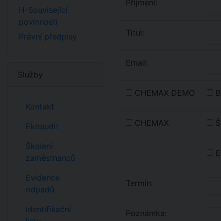
Příjmení:
H-Související
povinnosti
Titul:
Právní předpisy
Email:
Služby
CHEMAX DEMO
Be
Kontakt
CHEMAX
Šk
Ekoaudit
Školení
E
zaměstnanců
Evidence
Termín:
odpadů
Identifikační
Poznámka: