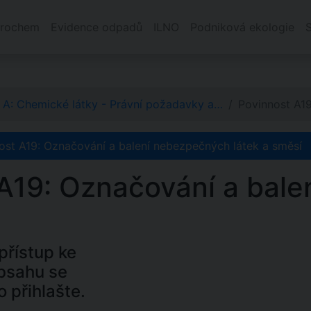
rochem
Evidence odpadů
ILNO
Podniková ekologie
 A: Chemické látky - Právní požadavky a…
Povinnost A1
ost A19: Označování a balení nebezpečných látek a směsí
A19: Označování a bale
řístup ke
bsahu se
o přihlašte.