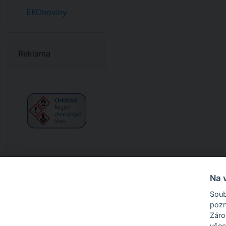
EKOnoviny
Reklama
Na 
Soub
pozn
O nás
Zárov
všec