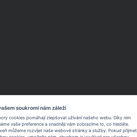
vašem soukromí nám záleží
ory cookies pomáhají zlepšovat užívání našeho webu. Díky nim
áme vaše preference a snadněji vám zobrazíme to, co hledáte.
Produkty a služby
eň můžeme rozvíjet naše webové stránky a služby. Pokud přijmete
hny cookies, umožníte nám, abychom je využívali pro všechny