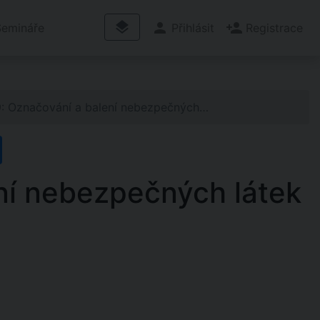
layers
person
person_add
Semináře
Přihlásit
Registrace
9: Označování a balení nebezpečných…
ní nebezpečných látek