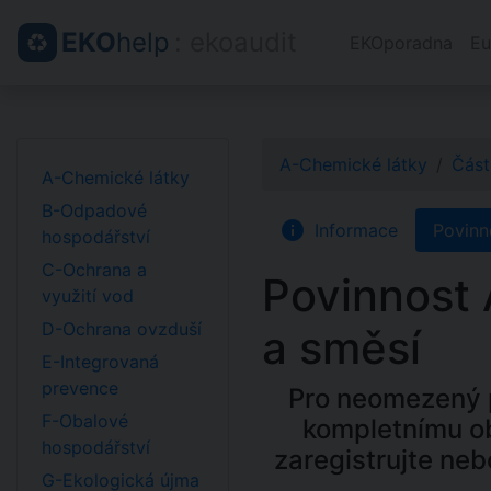
EKO
help
: ekoaudit
EKOporadna
Eu
A-Chemické látky
Část
A-Chemické látky
B-Odpadové
info
Informace
Povinn
hospodářství
C-Ochrana a
Povinnost 
využití vod
D-Ochrana ovzduší
a směsí
E-Integrovaná
prevence
Pro neomezený p
F-Obalové
kompletnímu o
hospodářství
zaregistrujte neb
G-Ekologická újma