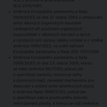
(ES) 219/2009 a směrnice Komise
(EU) 2015/1480.
Směrnice Evropského parlamentu a Rady
2004/42/ES ze dne 21. dubna 2004 o omezování
emisí těkavých organických sloučenin
vznikajících při používání organických
rozpouštědel v některých barvách a lacích
a výrobcích pro opravy nátěru vozidel a o změně
směrnice 1999/13/ES, ve znění nařízení
Evropského parlamentu a Rady (ES) 1137/2008.
Směrnice Evropského parlamentu a Rady
2009/30/ES ze dne 23. dubna 2009, kterou
se mění směrnice 98/70/ES, pokud jde
o specifikaci benzinu, motorové nafty
a plynových olejů, zavedení mechanismu pro
sledování a snížení emisí skleníkových plynů,
a směrnice Rady 1999/32/ES, pokud jde
o specifikaci paliva používaného plavidly
vnitrozemské plavby, a kterou se ruší směrnice