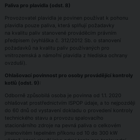
Paliva pro plavidla (odst. 8)
Provozovatel plavidla je povinen používat k pohonu
plavidla pouze paliva, která splňují požadavky
na kvalitu paliv stanovené prováděcím právním
předpisem (vyhláška č. 312/2012 Sb. o stanovení
požadavků na kvalitu paliv používaných pro
vnitrozemská a námořní plavidla z hlediska ochrany
ovzduší).
Ohlašovací povinnost pro osoby provádějící kontroly
kotlů (odst. 9):
Odborně způsobilá osoba je povinna od 1.1. 2020
ohlašovat prostřednictvím ISPOP údaje, a to nejpozději
do 60 dnů od vystavení dokladu o provedení kontroly
technického stavu a provozu spalovacího
stacionárního zdroje na pevná paliva o celkovém
jmenovitém tepelném příkonu od 10 do 300 kW