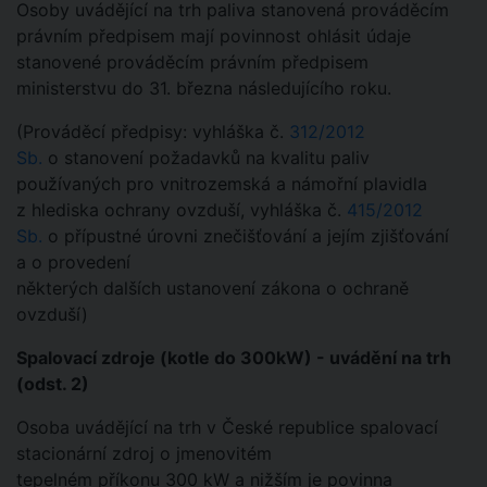
Osoby uvádějící na trh paliva stanovená prováděcím
právním předpisem mají povinnost ohlásit údaje
stanovené prováděcím právním předpisem
ministerstvu do 31. března následujícího roku.
(Prováděcí předpisy: vyhláška č.
312/2012
Sb.
o stanovení požadavků na kvalitu paliv
používaných pro vnitrozemská a námořní plavidla
z hlediska ochrany ovzduší, vyhláška č.
415/2012
Sb.
o přípustné úrovni znečišťování a jejím zjišťování
a o provedení
některých dalších ustanovení zákona o ochraně
ovzduší)
Spalovací zdroje (kotle do 300kW) - uvádění na trh
(odst. 2)
Osoba uvádějící na trh v České republice spalovací
stacionární zdroj o jmenovitém
tepelném příkonu 300 kW a nižším je povinna