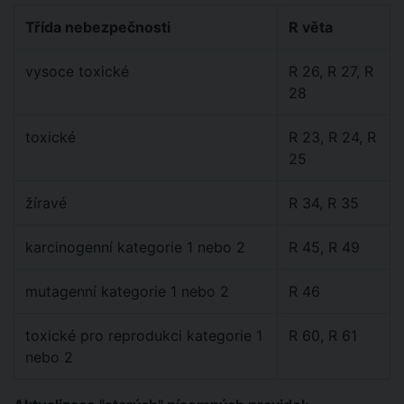
Třída nebezpečnosti
R věta
vysoce toxické
R 26, R 27, R
28
toxické
R 23, R 24, R
25
žíravé
R 34, R 35
karcinogenní kategorie 1 nebo 2
R 45, R 49
mutagenní kategorie 1 nebo 2
R 46
toxické pro reprodukci kategorie 1
R 60, R 61
nebo 2