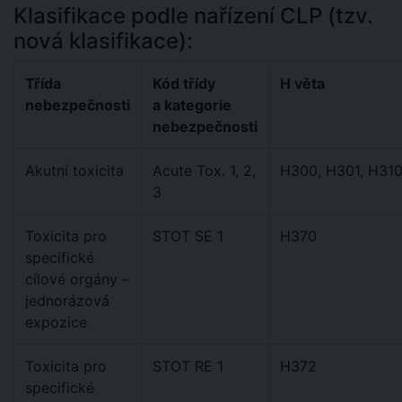
Klasifikace podle nařízení CLP (tzv.
nová klasifikace):
Třída
Kód třídy
H věta
nebezpečnosti
a kategorie
nebezpečnosti
Akutní toxicita
Acute Tox. 1, 2,
H300, H301, H310
3
Toxicita pro
STOT SE 1
H370
specifické
cílové orgány –
jednorázová
expozice
Toxicita pro
STOT RE 1
H372
specifické