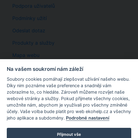
Podpora uživatelů
Podmínky užití
Odeslat dotaz
Produkty a služby
Mapa webu
Registrace
Na vašem soukromí nám záleží
Soubory cookies pomáhají zlepšovat užívání našeho webu.
Rychlé odkazy
Díky nim poznáme vaše preference a snadněji vám
EKOhelp
EKOAUDIT
:
AKADEMA
:
ODPADY
:
ILNO
:
zobrazíme to, co hledáte. Zároveň můžeme rozvíjet naše
KATALOG ODPADŮ
webové stránky a služby. Pokud přijmete všechny cookies,
umožníte nám, abychom je využívali pro všechny zmíněné
Wcontact s.r.o.
účely. Vaše volba bude platit pro web ekohelp.cz a všechny
U Královské louky 8, Praha 5, 150 00
jeho aplikace a subdomény.
Podrobné nastavení
Email:
info@ekohelp.cz
Tel:
+420 257 310 542
©2026 WCONTACT s.r.o., ©2024 ENVIGroup
Přijmout vše