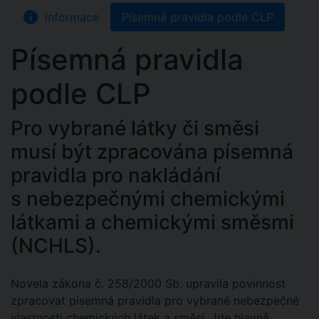
info
Informace
Písemná pravidla podle CLP
Písemná pravidla
podle CLP
Pro vybrané látky či směsi
musí být zpracována písemná
pravidla pro nakládání
s nebezpečnými chemickými
látkami a chemickými směsmi
(NCHLS).
Novela zákona č. 258/2000 Sb. upravila povinnost
zpracovat písemná pravidla pro vybrané nebezpečné
vlastnosti chemických látek a směsí. Jde hlavně