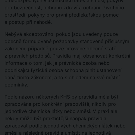
o nebezpečných vlastnostech látek a směsí, pokyny
pro bezpečnost, ochranu zdraví a ochranu životního
prostředí, pokyny pro první předlékařskou pomoc
a postup při nehodě.
Nebývá akceptováno, pokud jsou uvedeny pouze
obecně formulované požadavky stanovené příslušným
zákonem, případně pouze citované obecné statě
z právních předpisů. Pravidla mají obsahovat konkrétní
informace o tom, jak je právnická osoba nebo
podnikající fyzická osoba schopna plnit ustanovení
daná tímto zákonem, a to s ohledem na své místní
podmínky.
Podle názoru některých KHS by pravidla měla být
zpracována pro konkrétní pracoviště, nikoliv pro
jednotlivé chemické látky nebo směsi. V praxi ale
někdy může být praktičtější naopak pravidla
zpracovat podle jednotlivých chemických látek nebo
směsí a následně pravidla umístit na jednotlivá