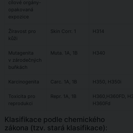
cílové orgány-
opakovaná
expozice
Žíravost pro
Skin Corr. 1
H314
kůži
Mutagenita
Muta. 1A, 1B
H340
v zárodečných
buňkách
Karcinogenita
Carc. 1A, 1B
H350, H350i
Toxicita pro
Repr. 1A, 1B
H360,H360FD, H3
reprodukci
H360Fd
Klasifikace podle chemického
zákona (tzv. stará klasifikace):