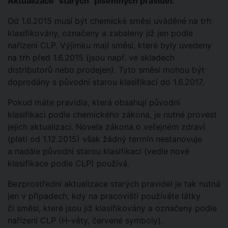
Aktualizace "starých" písemných pravidel:
Od 1.6.2015 musí být chemické směsi uváděné na trh
klasifikovány, označeny a zabaleny již jen podle
nařízení CLP. Výjimku mají směsi, které byly uvedeny
na trh před 1.6.2015 (jsou např. ve skladech
distributorů nebo prodejen). Tyto směsi mohou být
doprodány s původní starou klasifikací do 1.6.2017.
Pokud máte pravidla, která obsahují původní
klasifikaci podle chemického zákona, je nutné provést
jejich aktualizaci. Novela zákona o veřejném zdraví
(platí od 1.12.2015) však žádný termín nestanovuje
a nadále původní starou klasifikaci (vedle nové
klasifikace podle CLP) používá.
Bezprostřední aktualizace starých pravidel je tak nutná
jen v případech, kdy na pracovišti používáte látky
či směsi, které jsou již klasifikovány a označeny podle
nařízení CLP (H-věty, červené symboly).