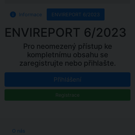
info
Informace
ENVIREPORT 6/2023
ENVIREPORT 6/2023
Pro neomezený přístup ke
kompletnímu obsahu se
zaregistrujte nebo přihlašte.
Přihlášení
Registrace
O nás