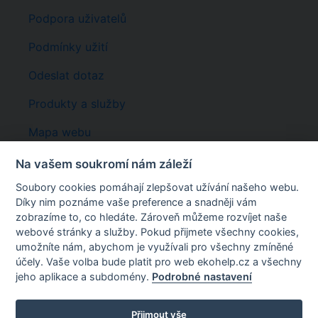
Podpora uživatelů
Podmínky užití
Odeslat dotaz
Produkty a služby
Mapa webu
Registrace
Na vašem soukromí nám záleží
Soubory cookies pomáhají zlepšovat užívání našeho webu.
Rychlé odkazy
Díky nim poznáme vaše preference a snadněji vám
EKOhelp
EKOAUDIT
:
AKADEMA
:
ODPADY
:
ILNO
:
zobrazíme to, co hledáte. Zároveň můžeme rozvíjet naše
KATALOG ODPADŮ
webové stránky a služby. Pokud přijmete všechny cookies,
umožníte nám, abychom je využívali pro všechny zmíněné
Wcontact s.r.o.
účely. Vaše volba bude platit pro web ekohelp.cz a všechny
U Královské louky 8, Praha 5, 150 00
jeho aplikace a subdomény.
Podrobné nastavení
Email:
info@ekohelp.cz
Tel:
+420 257 310 542
©2026 WCONTACT s.r.o., ©2024 ENVIGroup
Přijmout vše