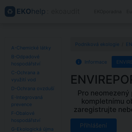
EKO
help
: ekoaudit
EKOporadna
Eu
Podniková ekologie
EN
A-Chemické látky
B-Odpadové
info
Informace
ENVIR
hospodářství
C-Ochrana a
ENVIREPO
využití vod
D-Ochrana ovzduší
Pro neomezený p
E-Integrovaná
kompletnímu o
prevence
zaregistrujte neb
F-Obalové
hospodářství
Přihlášení
G-Ekologická újma