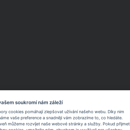
vašem soukromí nám záleží
ory cookies pomáhají zlepšovat užívání našeho webu. Díky nim
áme vaše preference a snadněji vám zobrazíme to, co hledáte.
Produkty a služby
eň můžeme rozvíjet naše webové stránky a služby. Pokud přijmete
hny cookies, umožníte nám, abychom je využívali pro všechny