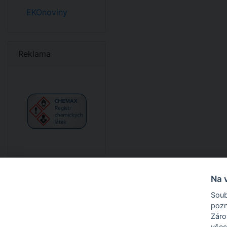
EKOnoviny
Reklama
Na 
Soub
pozn
O nás
Zárov
všec