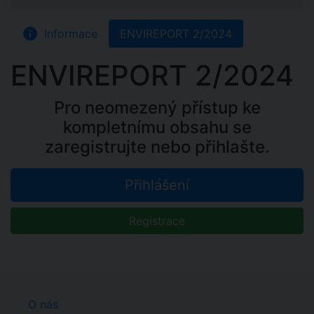
info
Informace
ENVIREPORT 2/2024
ENVIREPORT 2/2024
Pro neomezený přístup ke
kompletnímu obsahu se
zaregistrujte nebo přihlašte.
Přihlášení
Registrace
O nás