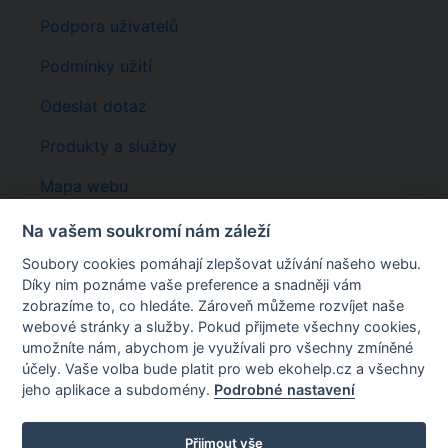
Podpora uživatelů
Podmínky užití
Odeslat dotaz
Produkty a služby
Mapa webu
Registrace
Na vašem soukromí nám záleží
Soubory cookies pomáhají zlepšovat užívání našeho webu.
Rychlé odkazy
Díky nim poznáme vaše preference a snadněji vám
EKOhelp
EKOAUDIT
:
AKADEMA
:
ODPADY
:
ILNO
:
zobrazíme to, co hledáte. Zároveň můžeme rozvíjet naše
KATALOG ODPADŮ
webové stránky a služby. Pokud přijmete všechny cookies,
umožníte nám, abychom je využívali pro všechny zmíněné
Wcontact s.r.o.
účely. Vaše volba bude platit pro web ekohelp.cz a všechny
U Královské louky 8, Praha 5, 150 00
jeho aplikace a subdomény.
Podrobné nastavení
Email:
info@ekohelp.cz
Tel:
+420 257 310 542
©2026 WCONTACT s.r.o., ©2024 ENVIGroup
Přijmout vše