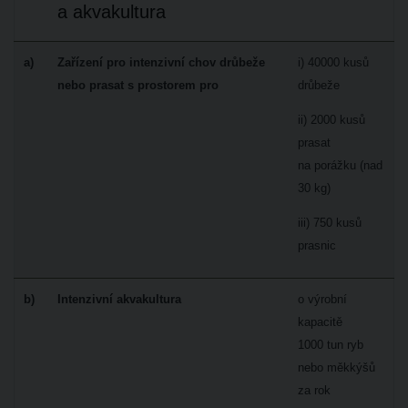
a akvakultura
a)
Zařízení pro intenzivní chov drůbeže
i) 40000 kusů
nebo prasat s prostorem pro
drůbeže
ii) 2000 kusů
prasat
na porážku (nad
30 kg)
iii) 750 kusů
prasnic
b)
Intenzivní akvakultura
o výrobní
kapacitě
1000 tun ryb
nebo měkkýšů
za rok