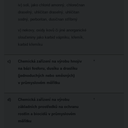
iv) soli, jako chlorid amonný, chlorečnan
draselný, uhličitan draselný, uhličitan
sodný, perboritan, dusičnan stříbrný
v) nekovy, oxidy kovů či jiné anorganické
sloučeniny jako karbid vápníku, křemík,
karbid křemíku
c)
Chemická zařízení na výrobu hnojiv
*
na bázi fosforu, dusíku a draslíku
(jednoduchých nebo směsných)
v průmyslovém měřítku
d)
Chemická zařízení na výrobu
*
základních prostředků na ochranu
rostlin a biocidů v průmyslovém
měřítku