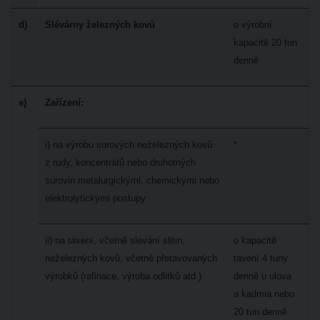
d)
Slévárny železných kovů
o výrobní
kapacitě 20 tun
denně
e)
Zařízení:
i) na výrobu surových neželezných kovů
*
z rudy, koncentrátů nebo druhotných
surovin metalurgickými, chemickými nebo
elektrolytickými postupy
ii) na tavení, včetně slévání slitin,
o kapacitě
neželezných kovů, včetně přetavovaných
tavení 4 tuny
výrobků (rafinace, výroba odlitků atd.)
denně u olova
a kadmia nebo
20 tun denně