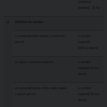
skutečně
probíhají, 25 ha
c)
Zařízení na výrobu:
i) cementářského slínku v rotačních
o výrobní
pecích
kapacitě
500 tun denně
ii) vápna v rotačních pecích
o výrobní
kapacitě 50 tun
denně
iii) cementářského slínku nebo vápna
o výrobní
v jiných pecích
kapacitě 50 tun
denně