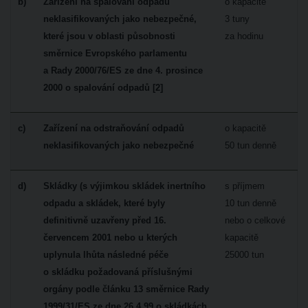
b)
Zařízení na spalování odpadů
o kapacitě
neklasifikovaných jako nebezpečné,
3 tuny
které jsou v oblasti působnosti
za hodinu
směrnice Evropského parlamentu
a Rady 2000/76/ES ze dne 4. prosince
2000 o spalování odpadů [2]
c)
Zařízení na odstraňování odpadů
o kapacitě
neklasifikovaných jako nebezpečné
50 tun denně
d)
Skládky (s výjimkou skládek inertního
s příjmem
odpadu a skládek, které byly
10 tun denně
definitivně uzavřeny před 16.
nebo o celkové
červencem 2001 nebo u kterých
kapacitě
uplynula lhůta následné péče
25000 tun
o skládku požadovaná příslušnými
orgány podle článku 13 směrnice Rady
1999/31/ES ze dne 26.4.99 o skládkách