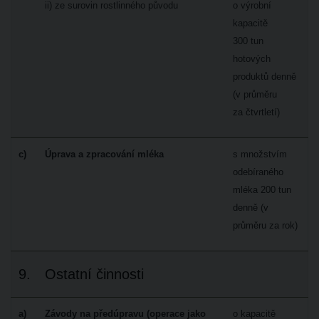
ii) ze surovin rostlinného původu
o výrobní
kapacitě
300 tun
hotových
produktů denně
(v průměru
za čtvrtletí)
c)
Úprava a zpracování mléka
s množstvím
odebíraného
mléka 200 tun
denně (v
průměru za rok)
9.
Ostatní činnosti
a)
Závody na předúpravu (operace jako
o kapacitě