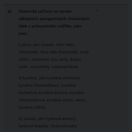
b)
Chemická zařízení na výrobu
*
základních anorganických chemických
látek v průmyslovém měřítku, jako
jsou:
i) plyny, jako čpavek, chlor nebo
chlorovodík, fluor nebo fluorovodík, oxidy
uhlíku, sloučeniny síry, oxidy dusíku,
vodík, oxid siřičitý, karbonylchlorid
ii) kyseliny, jako kyselina chromová,
kyselina fluorovodíková, kyselina
fosforečná, kyselina dusičná, kyselina
chlorovodíková, kyselina sírová, oleum,
kyselina siřičitá
iii) zásady, jako hydroxid amonný,
hydroxid draselný, hydroxid sodný