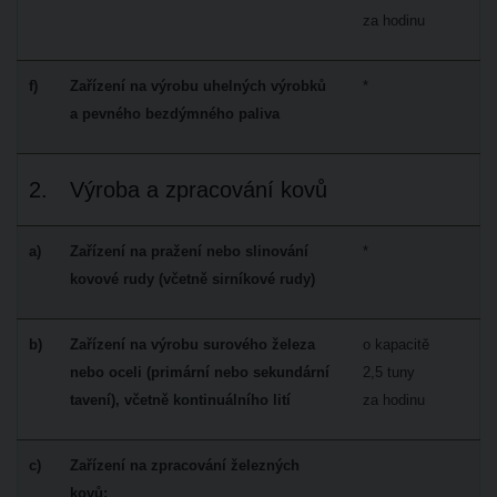
za hodinu
f)
Zařízení na výrobu uhelných výrobků
*
a pevného bezdýmného paliva
2.
Výroba a zpracování kovů
a)
Zařízení na pražení nebo slinování
*
kovové rudy (včetně sirníkové rudy)
b)
Zařízení na výrobu surového železa
o kapacitě
nebo oceli (primární nebo sekundární
2,5 tuny
tavení), včetně kontinuálního lití
za hodinu
c)
Zařízení na zpracování železných
kovů: