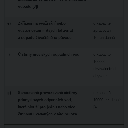
odpadů [3])
e)
Zařízení na využívání nebo
o kapacitě
odstraňování mrtvých těl zvířat
zpracování
a odpadu živočišného původu
10 tun denně
f)
Čistírny městských odpadních vod
o kapacitě
100000
ekvivalentních
obyvatel
g)
Samostatně provozované čistírny
o kapacitě
3
průmyslových odpadních vod,
10000 m
denně
které slouží pro jednu nebo více
[4]
činností uvedených v této příloze