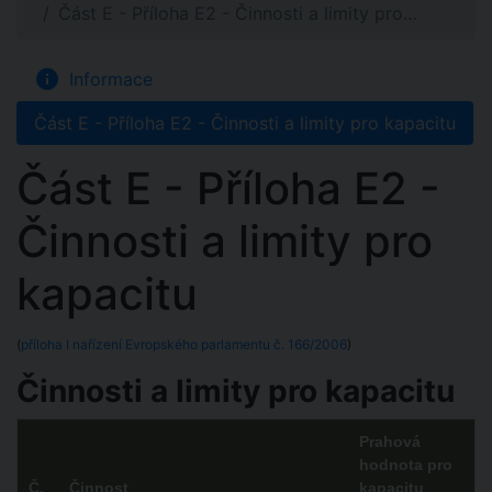
Část E - Příloha E2 - Činnosti a limity pro…
info
Informace
Část E - Příloha E2 - Činnosti a limity pro kapacitu
Část E - Příloha E2 -
Činnosti a limity pro
kapacitu
(
příloha I nařízení Evropského parlamentu č. 166/2006
)
Činnosti a limity pro kapacitu
Prahová
hodnota pro
Č.
Činnost
kapacitu