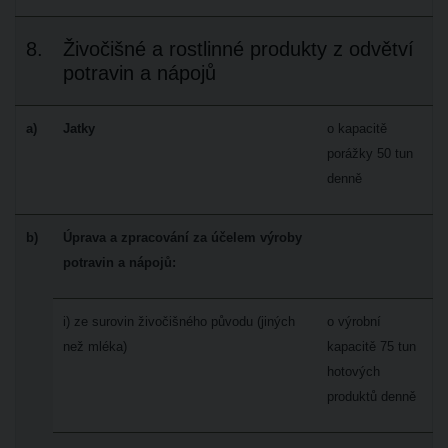
8.
Živočišné a rostlinné produkty z odvětví
potravin a nápojů
a)
Jatky
o kapacitě
porážky 50 tun
denně
b)
Úprava a zpracování za účelem výroby
potravin a nápojů:
i) ze surovin živočišného původu (jiných
o výrobní
než mléka)
kapacitě 75 tun
hotových
produktů denně