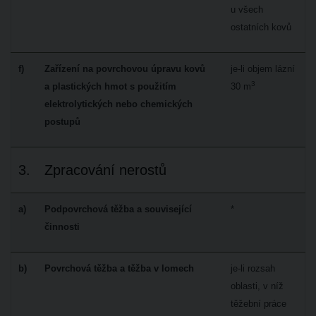
u všech
ostatních kovů
f)
Zařízení na povrchovou úpravu kovů
je-li objem lázní
3
a plastických hmot s použitím
30 m
elektrolytických nebo chemických
postupů
3.
Zpracování nerostů
a)
Podpovrchová těžba a související
*
činnosti
b)
Povrchová těžba a těžba v lomech
je-li rozsah
oblasti, v níž
těžební práce