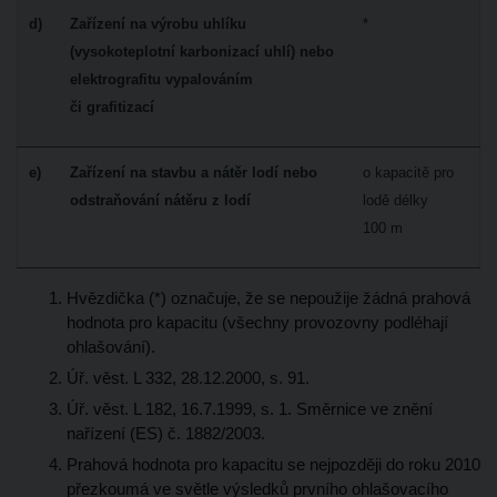
d)
Zařízení na výrobu uhlíku
*
(vysokoteplotní karbonizací uhlí) nebo
elektrografitu vypalováním
či grafitizací
e)
Zařízení na stavbu a nátěr lodí nebo
o kapacitě pro
odstraňování nátěru z lodí
lodě délky
100 m
Hvězdička (*) označuje, že se nepoužije žádná prahová
hodnota pro kapacitu (všechny provozovny podléhají
ohlašování).
Úř. věst. L 332, 28.12.2000, s. 91.
Úř. věst. L 182, 16.7.1999, s. 1. Směrnice ve znění
nařízení (ES) č. 1882/2003.
Prahová hodnota pro kapacitu se nejpozději do roku 2010
přezkoumá ve světle výsledků prvního ohlašovacího