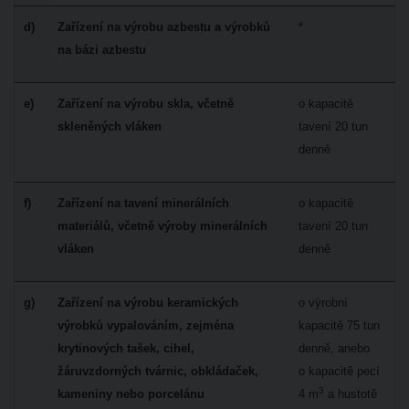
d)
Zařízení na výrobu azbestu a výrobků
*
na bázi azbestu
e)
Zařízení na výrobu skla, včetně
o kapacitě
skleněných vláken
tavení 20 tun
denně
f)
Zařízení na tavení minerálních
o kapacitě
materiálů, včetně výroby minerálních
tavení 20 tun
vláken
denně
g)
Zařízení na výrobu keramických
o výrobní
výrobků vypalováním, zejména
kapacitě 75 tun
krytinových tašek, cihel,
denně, anebo
žáruvzdorných tvárnic, obkládaček,
o kapacitě pecí
3
kameniny nebo porcelánu
4 m
a hustotě