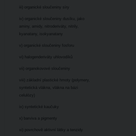
iii) organické sloučeniny síry
iv) organické sloučeniny dusíku, jako
aminy, amidy, nitroderiváty, nitrily,
kyanatany, isokyanatany
v) organické sloučeniny fosforu
vi) halogenderiváty uhlovodíků
vii) organokovové sloučeniny
viii) základní plastické hmoty (polymery,
syntetická vlákna, vlákna na bázi
celulózy)
ix) syntetické kaučuky
x) barviva a pigmenty
xi) povrchově aktivní látky a tenzidy