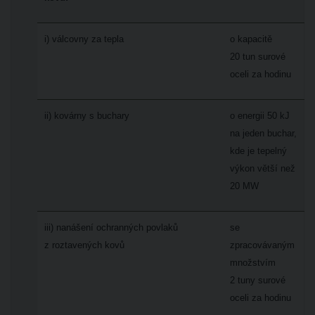
i) válcovny za tepla
o kapacitě
20 tun surové
oceli za hodinu
ii) kovárny s buchary
o energii 50 kJ
na jeden buchar,
kde je tepelný
výkon větší než
20 MW
iii) nanášení ochranných povlaků
se
z roztavených kovů
zpracovávaným
množstvím
2 tuny surové
oceli za hodinu