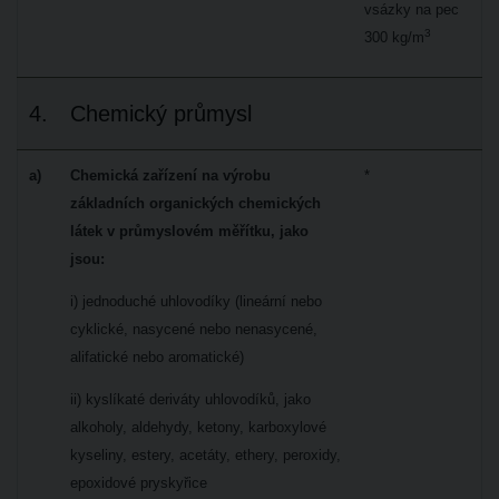
vsázky na pec
3
300 kg/m
4.
Chemický průmysl
a)
Chemická zařízení na výrobu
*
základních organických chemických
látek v průmyslovém měřítku, jako
jsou:
i) jednoduché uhlovodíky (lineární nebo
cyklické, nasycené nebo nenasycené,
alifatické nebo aromatické)
ii) kyslíkaté deriváty uhlovodíků, jako
alkoholy, aldehydy, ketony, karboxylové
kyseliny, estery, acetáty, ethery, peroxidy,
epoxidové pryskyřice