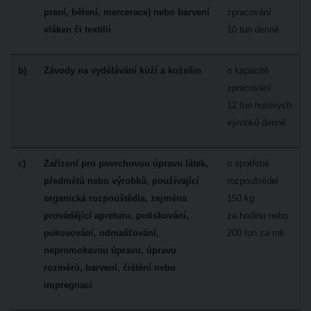
praní, bělení, mercerace) nebo barvení
zpracování
vláken či textilií
10 tun denně
b)
Závody na vydělávání kůží a kožešin
o kapacitě
zpracování
12 tun hotových
výrobků denně
c)
Zařízení pro povrchovou úpravu látek,
o spotřebě
předmětů nebo výrobků, používající
rozpouštědel
organická rozpouštědla, zejména
150 kg
provádějící apreturu, potiskování,
za hodinu nebo
pokovování, odmašťování,
200 tun za rok
nepromokavou úpravu, úpravu
rozměrů, barvení, čištění nebo
impregnaci