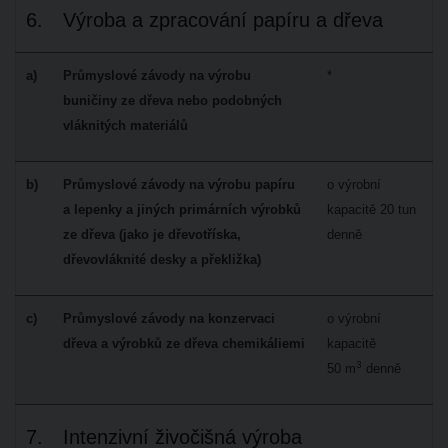
6.
Výroba a zpracování papíru a dřeva
a)
Průmyslové závody na výrobu
*
buničiny ze dřeva nebo podobných
vláknitých materiálů
b)
Průmyslové závody na výrobu papíru
o výrobní
a lepenky a jiných primárních výrobků
kapacitě 20 tun
ze dřeva (jako je dřevotříska,
denně
dřevovláknité desky a překližka)
c)
Průmyslové závody na konzervaci
o výrobní
dřeva a výrobků ze dřeva chemikáliemi
kapacitě
3
50 m
denně
7.
Intenzivní živočišná výroba