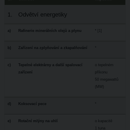
1.
Odvětví energetiky
a)
Rafinerie minerálních olejů a plynu
* [1]
b)
Zařízení na zplyňování a zkapalňování
*
c)
Tepelné elektrárny a další spalovací
o tepelném
zařízení
příkonu
50 megawattů
(MW)
d)
Koksovací pece
*
e)
Rotační mlýny na uhlí
o kapacitě
1 tuna