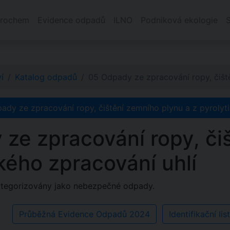
rochem
Evidence odpadů
ILNO
Podniková ekologie
í
Katalog odpadů
05 Odpady ze zpracování ropy, čiš
ady ze zpracování ropy, čištění zemního plynu a z pyrolyt
ze zpracování ropy, či
ckého zpracování uhlí
ategorizovány jako nebezpečné odpady.
Průběžná Evidence Odpadů 2024
Identifikační l