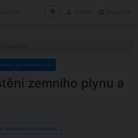
layers
person
person_add
Semináře
Přihlásit
Registrace
tění zemního…
ického zpracování uhlí
štění zemního plynu a
isty nebezpečných odpadů