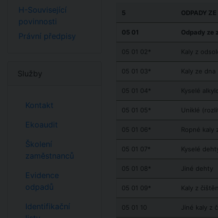
H-Související
5
ODPADY ZE
povinnosti
05 01
Odpady ze 
Právní předpisy
05 01 02*
Kaly z odsol
05 01 03*
Kaly ze dna 
Služby
05 01 04*
Kyselé alkyl
Kontakt
05 01 05*
Uniklé (rozl
Ekoaudit
05 01 06*
Ropné kaly 
Školení
05 01 07*
Kyselé deht
zaměstnanců
05 01 08*
Jiné dehty
Evidence
odpadů
05 01 09*
Kaly z čiště
Identifikační
05 01 10
Jiné kaly z