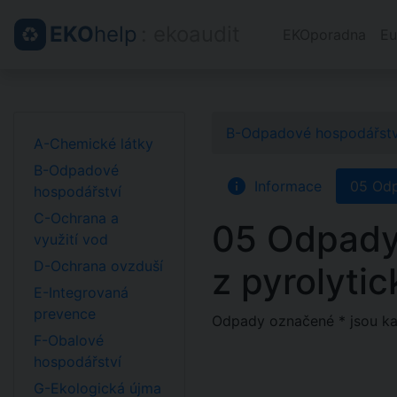
EKO
help
: ekoaudit
EKOporadna
Eu
B-Odpadové hospodářstv
A-Chemické látky
B-Odpadové
info
Informace
05 Odp
hospodářství
C-Ochrana a
05 Odpady 
využití vod
D-Ochrana ovzduší
z pyrolyti
E-Integrovaná
prevence
Odpady označené * jsou k
F-Obalové
hospodářství
G-Ekologická újma