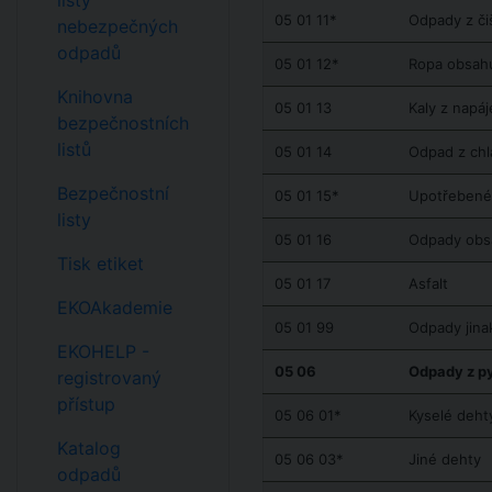
listy
05 01 11*
Odpady z či
nebezpečných
odpadů
05 01 12*
Ropa obsahuj
Knihovna
05 01 13
Kaly z napáj
bezpečnostních
listů
05 01 14
Odpad z chl
Bezpečnostní
05 01 15*
Upotřebené f
listy
05 01 16
Odpady obsah
Tisk etiket
05 01 17
Asfalt
EKOAkademie
05 01 99
Odpady jina
EKOHELP -
05 06
Odpady z py
registrovaný
přístup
05 06 01*
Kyselé deht
Katalog
05 06 03*
Jiné dehty
odpadů