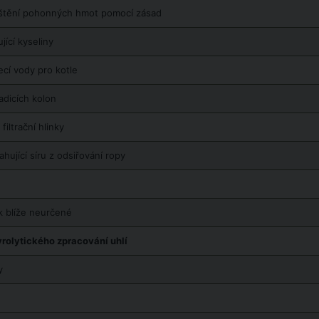
štění pohonných hmot pomocí zásad
ící kyseliny
ecí vody pro kotle
adicích kolon
iltrační hlinky
ující síru z odsiřování ropy
k blíže neurčené
rolytického zpracování uhlí
y