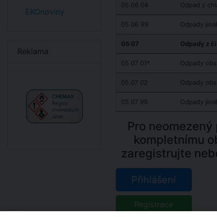
05 06 04
Odpad z chl
EKOnoviny
05 06 99
Odpady jina
05 07
Odpady z či
Reklama
05 07 01*
Odpady obsa
05 07 02
Odpady obsa
05 07 99
Odpady jina
Pro neomezený p
kompletnímu o
zaregistrujte neb
Přihlášení
Registrace