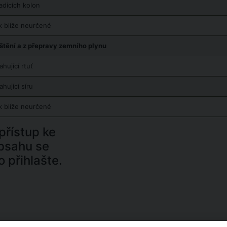
adicích kolon
k blíže neurčené
štění a z přepravy zemního plynu
hující rtuť
hující síru
k blíže neurčené
řístup ke
bsahu se
o přihlašte.