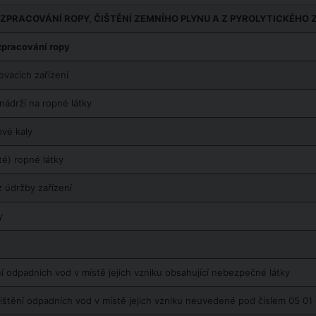
 ZPRACOVÁNÍ ROPY, ČIŠTĚNÍ ZEMNÍHO PLYNU A Z PYROLYTICKÉHO 
zpracování ropy
ovacích zařízení
nádrží na ropné látky
ové kaly
ité) ropné látky
z údržby zařízení
y
ní odpadních vod v místě jejich vzniku obsahující nebezpečné látky
 čištění odpadních vod v místě jejich vzniku neuvedené pod číslem 05 01